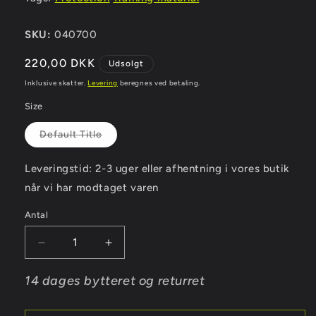
SKU:
040700
Normalpris
220,00 DKK
Udsolgt
Inklusive skatter.
Levering
beregnes ved betaling.
Size
Varianten
Default Title
er
udsolgt
eller
Leveringstid: 2-3 uger eller afhentning i vores butik
utilgængelig
når vi har modtaget varen
Antal
Antal
Reducer
Øg
antallet
antallet
for
for
14 dages bytteret og returret
Iconic
Iconic
transparant
transparant