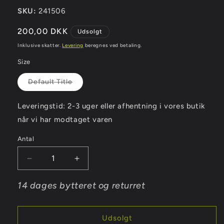
SKU:
241506
Normalpris
200,00 DKK
Udsolgt
Inklusive skatter.
Levering
beregnes ved betaling.
Size
Varianten
Default Title
er
udsolgt
eller
Leveringstid: 2-3 uger eller afhentning i vores butik
utilgængelig
når vi har modtaget varen
Antal
Antal
Reducer
Øg
antallet
antallet
for
for
14 dages bytteret og returret
Taske
Taske
til
til
Kama
Kama
Udsolgt