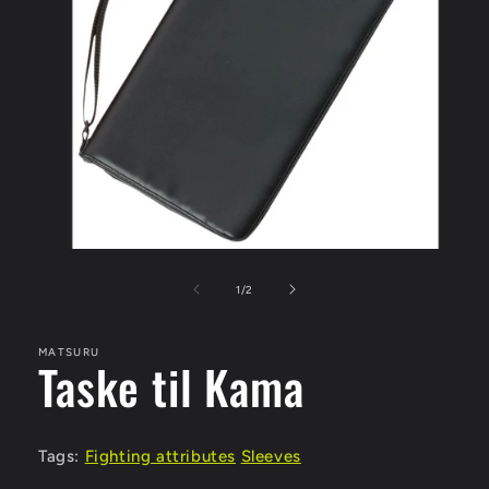
Åbn
mediet
1
af
1
/
2
i
modus
MATSURU
Taske til Kama
Tags:
Fighting attributes
Sleeves